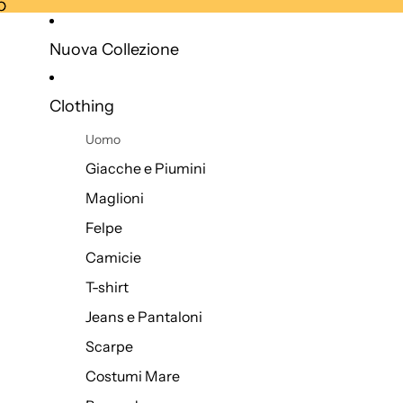
O
O
Nuova Collezione
Clothing
Uomo
Giacche e Piumini
Maglioni
Felpe
Camicie
T-shirt
Jeans e Pantaloni
Scarpe
Costumi Mare