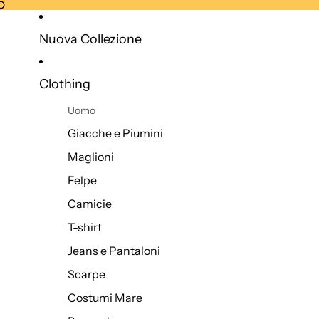
O
O
Nuova Collezione
Clothing
Uomo
Giacche e Piumini
Maglioni
Felpe
Camicie
T-shirt
Jeans e Pantaloni
Scarpe
Costumi Mare