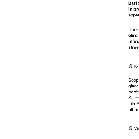
Bari
in pr
appen
Il no
Giro
uffic
stree
🟡 K-
Scopr
giacc
perfe
Se ce
LikeA
ultim
🟡 Va