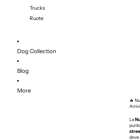
Trucks
Ruote
Dog Collection
Blog
More
🔥 Nu
Arrivi
La
Nu
punto
stree
dove