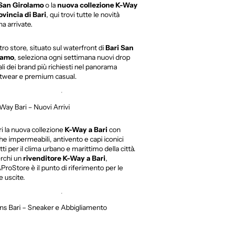
 San Girolamo
o la
nuova collezione K-Way
ovincia di Bari
, qui trovi tutte le novità
a arrivate.
stro store, situato sul waterfront di
Bari San
lamo
, seleziona ogni settimana nuovi drop
iali dei brand più richiesti nel panorama
twear e premium casual.
Way Bari – Nuovi Arrivi
i la nuova collezione
K-Way a Bari
con
he impermeabili, antivento e capi iconici
tti per il clima urbano e marittimo della città.
rchi un
rivenditore K-Way a Bari
,
ProStore è il punto di riferimento per le
e uscite.
ns Bari – Sneaker e Abbigliamento